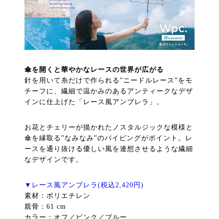
傘を開くと華やかなレースの世界が広がる
針を用いて糸だけで作られる”ニードルレース”をモ
チーフに、繊細で温かみのあるアンティークなデザ
インに仕上げた「レース風アンブレラ」。
お花とチェリーが描かれたノスタルジックな模様と
傘を縁取る”なみなみ”のパイピングがポイント。レ
ースを通り抜ける優しい風を連想させるような繊細
なデザインです。
▼レース風アンブレラ(税込2,420円)
素材：ポリエチレン
親骨：61 cm
カラー：オフ／ピンク／ブルー