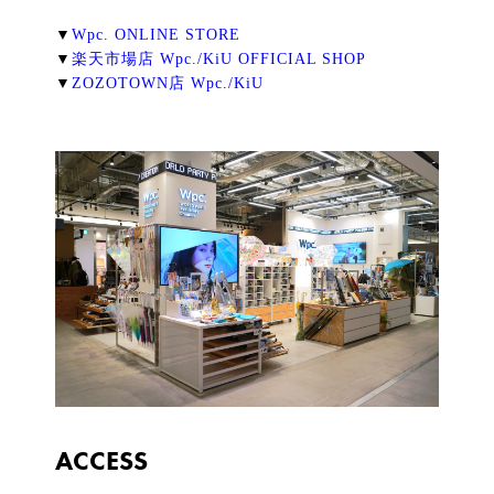
▼
Wpc. ONLINE STORE
▼
楽天市場店 Wpc./KiU OFFICIAL SHOP
▼
ZOZOTOWN店 Wpc./KiU
ACCESS