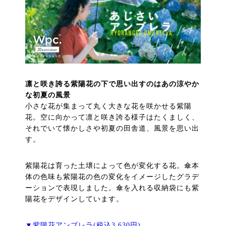
凛と咲き誇る紫陽花の下で思い出すのはあの涼やか
な初夏の風景
小さな花が集まって丸く大きな花を咲かせる紫陽
花。空に向かって凛と咲き誇る様子はたくましく、
それでいて懐かしさや初夏の田舎道、風景を思い出
す。
紫陽花は育った土壌によって色が変化する花。傘本
体の色味も紫陽花の色の変化をイメージしたグラデ
ーションで表現しました。傘を入れる収納袋にも紫
陽花をデザインしています。
▼紫陽花アンブレラ(税込3,630円)