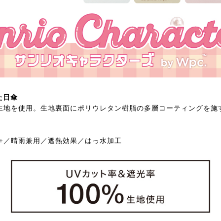
た日傘
00%生地を使用。生地裏面にポリウレタン樹脂の多層コーティングを
F50+／晴雨兼用／遮熱効果／はっ水加工