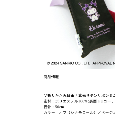
商品情報
▽折りたたみ日傘「遮光サテンリボンミニ」
素材：ポリエステル100%(裏面 PUコー
親骨：50cm
カラー：オフ【シナモロール】／ベージ