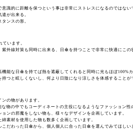
で意識的に距離を保つという事は非常にストレスになるのではない
気遣が出来る。
スタンスの形。
われています。
、紫外線対策も同時に出来る、日傘を持つことで非常に快適にこの
機能な日傘を持てば熱を遮蔽してくれると同時に光もほぼ100%
を持つと眩しくないし、何より日陰になり涼しさを体感することが
インの物があります。
機能な物の中でもコーディネートの主役になるようなファッション性
ションの邪魔をしない物も、様々なデザインを企画しています。
た綿素材を使用した物も数多く企画しています。
ルこだわった日傘から、個人個人に合った日傘を選んでみてほしい