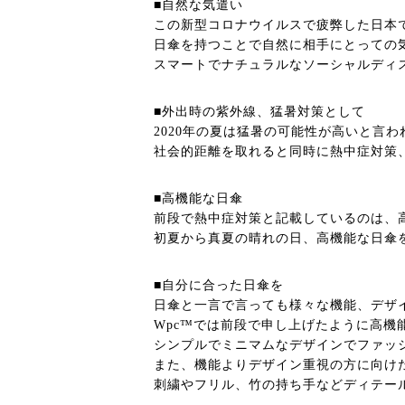
■自然な気遣い
この新型コロナウイルスで疲弊した日本
日傘を持つことで自然に相手にとっての
スマートでナチュラルなソーシャルディ
■外出時の紫外線、猛暑対策として
2020年の夏は猛暑の可能性が高いと言
社会的距離を取れると同時に熱中症対策
■高機能な日傘
前段で熱中症対策と記載しているのは、高
初夏から真夏の晴れの日、高機能な日傘
■自分に合った日傘を
日傘と一言で言っても様々な機能、デザ
Wpc™では前段で申し上げたように高
シンプルでミニマムなデザインでファッ
また、機能よりデザイン重視の方に向け
刺繍やフリル、竹の持ち手などディテー