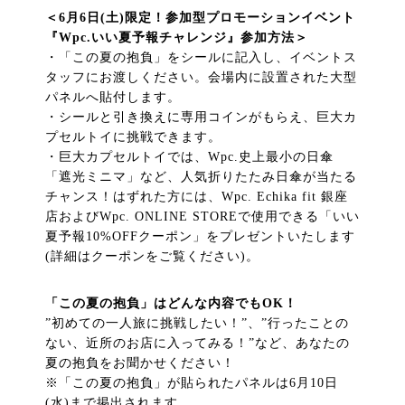
＜6月6日(土)限定！参加型プロモーションイベント
『Wpc.いい夏予報チャレンジ』参加方法＞
・「この夏の抱負」をシールに記入し、イベントス
タッフにお渡しください。会場内に設置された大型
パネルへ貼付します。
・シールと引き換えに専用コインがもらえ、巨大カ
プセルトイに挑戦できます。
・巨大カプセルトイでは、Wpc.史上最小の日傘
「遮光ミニマ」など、人気折りたたみ日傘が当たる
チャンス！はずれた方には、Wpc. Echika fit 銀座
店およびWpc. ONLINE STOREで使用できる「いい
夏予報10%OFFクーポン」をプレゼントいたします
(詳細はクーポンをご覧ください)。
「この夏の抱負」はどんな内容でもOK！
”初めての一人旅に挑戦したい！”、”行ったことの
ない、近所のお店に入ってみる！”など、あなたの
夏の抱負をお聞かせください！
※「この夏の抱負」が貼られたパネルは6月10日
(水)まで掲出されます。