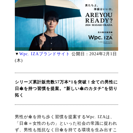
▼
Wpc. IZAブランドサイト
公開日：2024年2月1日
(木)
シリーズ累計販売数57万本*1を突破！全ての男性に
日傘を持つ習慣を提案。”新しい傘のカタチ”を切り
拓く
男性が傘を持ち歩く習慣を提案するWpc. IZAは、
「日傘＝女性のもの」といった社会の常識に捉われ
ず、男性も抵抗なく日傘を持てる環境を生み出すこ