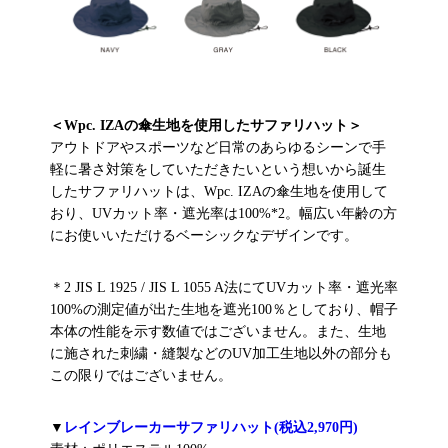
＜Wpc. IZAの傘生地を使用したサファリハット＞
アウトドアやスポーツなど日常のあらゆるシーンで手
軽に暑さ対策をしていただきたいという想いから誕生
したサファリハットは、Wpc. IZAの傘生地を使用して
おり、UVカット率・遮光率は100%*2。幅広い年齢の方
にお使いいただけるベーシックなデザインです。
＊2 JIS L 1925 / JIS L 1055 A法にてUVカット率・遮光率
100%の測定値が出た生地を遮光100％としており、帽子
本体の性能を示す数値ではございません。また、生地
に施された刺繍・縫製などのUV加工生地以外の部分も
この限りではございません。
▼
レインブレーカーサファリハット(税込2,970円)