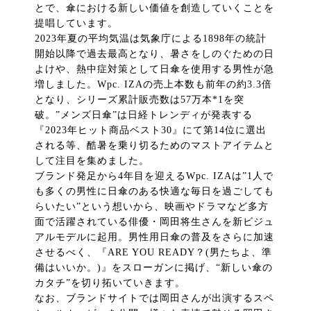
とで、傘における新しい価値を創造していくことを
提唱しています。
2023年夏の平均気温は気象庁による1898年の統計
開始以降で過去最高となり、暑さをしのぐための日
よけや、熱中症対策として日傘を使用する男性が急
増しました。Wpc. IZAの売上本数も前年の約3.3倍
となり、シリーズ累計販売数は57万本*1を突
破。”メンズ日傘”は日経トレンディが発表する
『2023年ヒット商品ベスト30』にて第14位に選出
される等、酷暑を乗り切るためのマストアイテムと
して注目を集めました。
ブランド発足から4年目を迎えるWpc. IZAは”1人で
も多くの男性に日傘のある快適な毎日を過ごしても
らいたい”という想いから、映画やドラマなど多方
面で活躍されている俳優・岡田将生さんを新ビジュ
アルモデルに起用。男性用日傘の普及をさらに加速
させるべく、『ARE YOU READY？(男たちよ、準
備はいいか。)』をスローガンに掲げ、“新しい傘の
カタチ”を切り拓いていきます。
なお、ブランドサイトでは岡田さんが出演するスペ