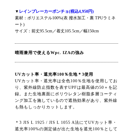
▼
レインブレーカーポンチョ(税込4,950円)
素材：ポリエステル100%(表 撥水加工・裏 TPUラミネ
ート)
サイズ：前丈95.5cm／着丈105.5cm／幅150cm
晴雨兼用で使えるWpc. IZAの強み
UVカット率・遮光率100％生地＊3使用
UVカット率・遮光率は全色100％生地を使用してお
り、紫外線防止指数を表すUPFは最高値の50＋を記
録。また生地裏面にポリウレタン樹脂多層コーティ
ング加工を施しているので遮熱効果があり、紫外線
も熱もしっかりカットします。
＊3 JIS L 1925 / JIS L 1055 A法にてUVカット率・
遮光率100%の測定値が出た生地を遮光100％として